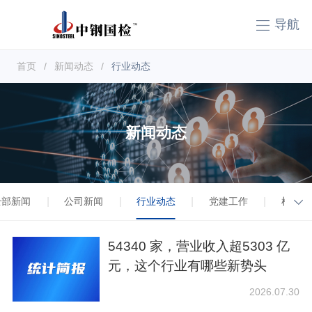
导航
首页
/
新闻动态
/
行业动态
新闻动态
全部新闻
公司新闻
行业动态
党建工作
检测小
|
|
|
|
|
54340 家，营业收入超5303 亿
元，这个行业有哪些新势头
2026.07.30