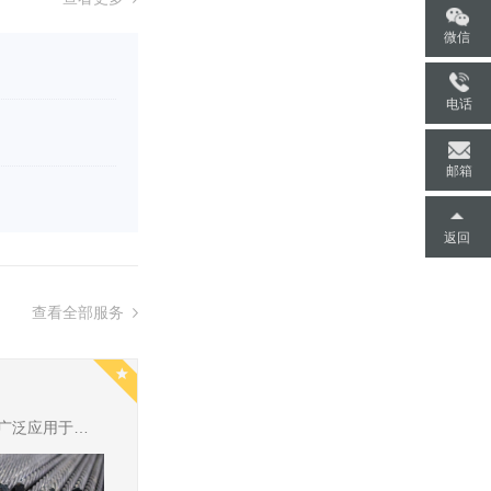
微信
13045641560
电话
dys@cst.ac.cn
邮箱
返回
查看全部服务
钢绞线及其连接件产品广泛应用于高速公路、铁路、立交、轻轨、大跨度高架桥、高层建筑等大型工程项目，是现代化建设必不可少的材料，钢绞线及其连接件的检测对控制工程质量，实现工程质量安全有着重要意义。